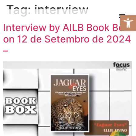
Tag:
interview
Open
Interview by AILB Book Box
ABOUT BOOKS
ABOUT AUTHOR
on 12 de Setembro de 2024
–